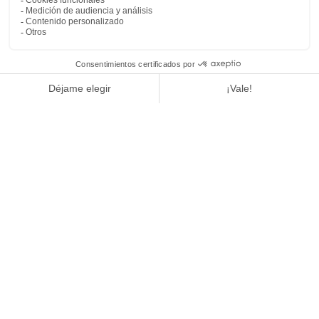
1
/
4
L'Officiel
LEER EL ARTÍCULO