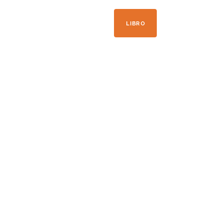
+33 04 50 21 41 09
LIBRO