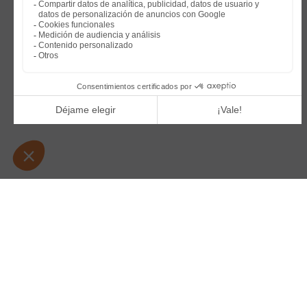
IDENTIFICACIÓN DE LA EM
Razón social:
- Domicilio social
:
- Teléfono de contacto:
-
Correo electrónico de contact
-
Forma jurídica:
-
Capital social:
-
R.C.S Annecy:
-
CIF: FR 87533818282
- Director de la publicación: