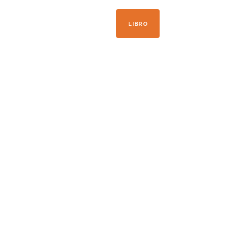
+33 04 50 21 41 09
LIBRO